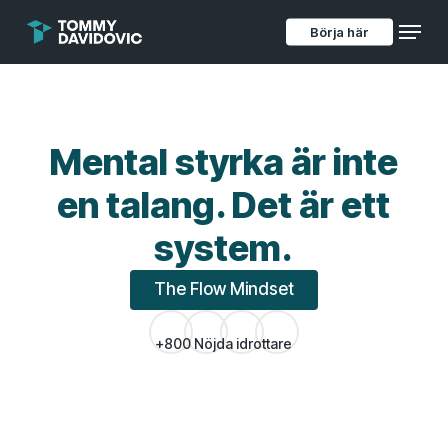
Skip
Menu
to
Börja här
main
content
Mental styrka är inte
en talang. Det är ett
system.
The Flow Mindset
+800 Nöjda idrottare