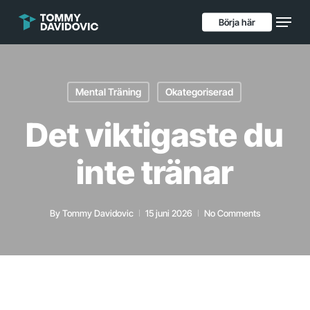
Skip
Menu
to
Börja här
main
content
Mental Träning
Okategoriserad
Det viktigaste du
inte tränar
By
Tommy Davidovic
15 juni 2026
No Comments