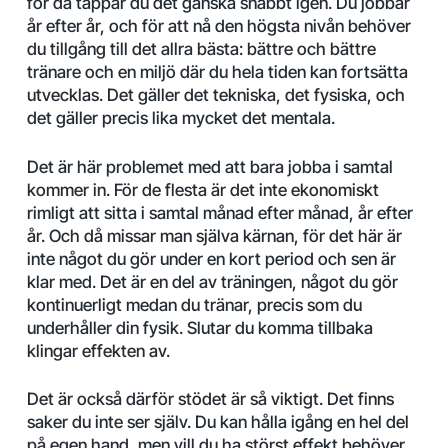
för då tappar du det ganska snabbt igen. Du jobbar
år efter år, och för att nå den högsta nivån behöver
du tillgång till det allra bästa: bättre och bättre
tränare och en miljö där du hela tiden kan fortsätta
utvecklas. Det gäller det tekniska, det fysiska, och
det gäller precis lika mycket det mentala.
Det är här problemet med att bara jobba i samtal
kommer in. För de flesta är det inte ekonomiskt
rimligt att sitta i samtal månad efter månad, år efter
år. Och då missar man själva kärnan, för det här är
inte något du gör under en kort period och sen är
klar med. Det är en del av träningen, något du gör
kontinuerligt medan du tränar, precis som du
underhåller din fysik. Slutar du komma tillbaka
klingar effekten av.
Det är också därför stödet är så viktigt. Det finns
saker du inte ser själv. Du kan hålla igång en hel del
på egen hand, men vill du ha störst effekt behöver