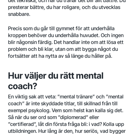
det tekniska, och när du tränar det blir allt bättre. Du
presterar bättre, du har roligare, och du utvecklas
snabbare.
Precis som du går till gymmet för att underhålla
kroppen behöver du underhålla huvudet. Och ingen
blir någonsin färdig. Det handlar inte om att lösa ett
problem och bli klar, utan om att bygga något du
fortsätter att ha nytta av så länge du håller på.
Hur väljer du rätt mental
coach?
En viktig sak att veta: ”mental tränare” och ”mental
coach” är inte skyddade titlar, till skillnad från till
exempel psykolog. Vem som helst kan kalla sig det.
Så när du ser ord som ”diplomerad” eller
”certifierad”, låt din första fråga bli: i vad? Kolla upp
utbildningen. Hur lång är den, hur seriös, vad bygger