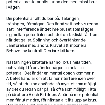
potential presterar bäst, utan den med minst brus
i vägen.
Din potential är allt du bär på. Talangen,
träningen, förmågan. Den är på sätt och vis redan
satt. Interference är det inre bruset som lägger
sig mellan potentialen och det du faktiskt får fram
när det gäller. Spänning och övertänkande.
Jämförelse med andra. Kravet att imponera.
Behovet av kontroll. Den inre kritikern.
Nästan ingen idrottare har noll brus hela tiden,
och väldigt få använder någonsin hela sin
potential. Det är där en mental coach kommer in.
Arbetet handlar om att ta ner interferensen över
tid, så att du kan använda så mycket som möjligt
av det du redan bär på, så ofta som möjligt. Titta
på idrottare A och B i bilden. A bär på mer potential
men får ut mindre, för nästan allt äts upp av brus.