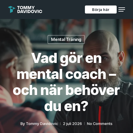
Skip
Menu
to
Börja här
main
content
Mental Träning
Vad gör en
mental coach –
och när behöver
du en?
By
Tommy Davidovic
2 juli 2026
No Comments